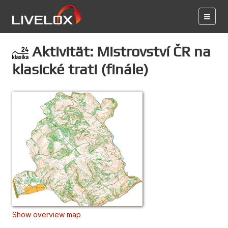
Aktivität: Mistrovství ČR na
klasické trati (finále)
Show overview map