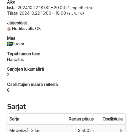
Aika
tiistai 2024.10.22 18.00
–
20.00
Europe/Berlin
Tiistai 2024.10.22 16:00
–
18:00
Etc/UTC
Järjestäjät
Hudiksvalls OK
Maa
Ruotsi
Tapahtuman taso
Harjoitus
Sarjojen lukumäärä
3
Osallistujien määrä reiteillä
8
Sarjat
Sarja
Radan pituus
Osallistujia
Medelsvår 3 km
3 500 m
3