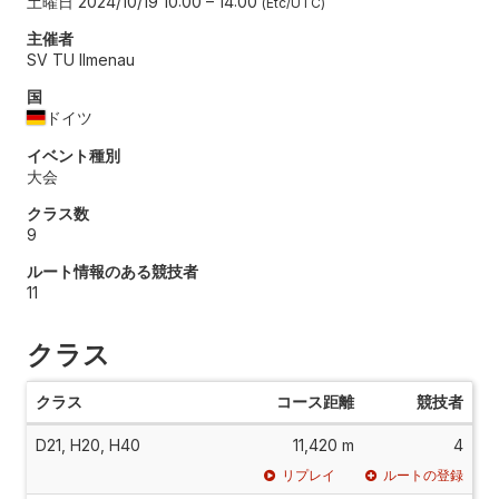
土曜日 2024/10/19 10:00
–
14:00
Etc/UTC
主催者
SV TU Ilmenau
国
ドイツ
イベント種別
大会
クラス数
9
ルート情報のある競技者
11
クラス
クラス
コース距離
競技者
D21, H20, H40
11,420 m
4
リプレイ
ルートの登録