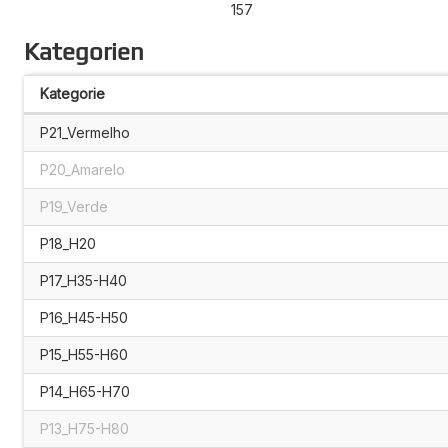
157
Kategorien
Kategorie
P21_Vermelho
P20_Amarelo
P19_Verde
P18_H20
P17_H35-H40
P16_H45-H50
P15_H55-H60
P14_H65-H70
P13_H75-H80