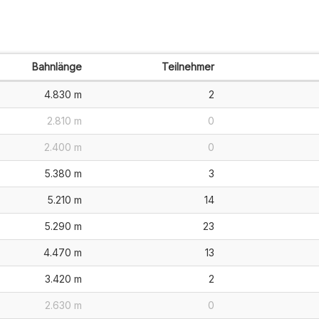
Bahnlänge
Teilnehmer
4.830 m
2
2.810 m
0
2.400 m
0
5.380 m
3
5.210 m
14
5.290 m
23
4.470 m
13
3.420 m
2
2.630 m
0