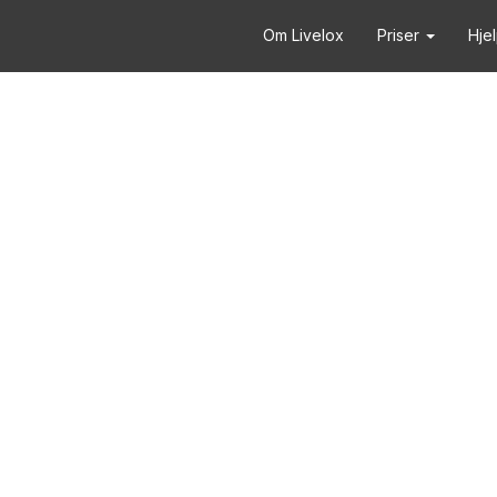
Om Livelox
Priser
Hje
1