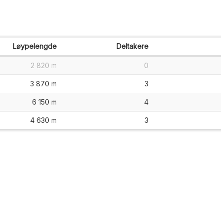
Løypelengde
Deltakere
2 820 m
0
3 870 m
3
6 150 m
4
4 630 m
3