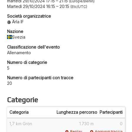
martedì 29/10/2024 17:15
–
21:15
Europe/Berlin
Martedì 29/10/2024 16:15
–
20:15
Etc/UTC
Società organizzatrice
Ärla IF
Nazione
Svezia
Classificazione dell'evento
Allenamento
Numero di categorie
5
Numero di partecipanti con tracce
20
Categorie
Categoria
Lunghezza percorso
Partecipanti
1,7 km Grön
1.730 m
0
Replay
Aggiungi traccia