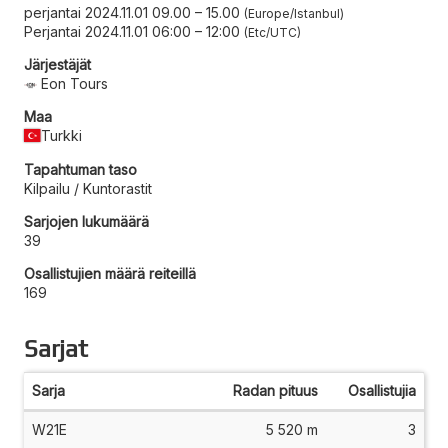
perjantai 2024.11.01 09.00
–
15.00
Europe/Istanbul
Perjantai 2024.11.01 06:00
–
12:00
Etc/UTC
Järjestäjät
Eon Tours
Maa
Turkki
Tapahtuman taso
Kilpailu / Kuntorastit
Sarjojen lukumäärä
39
Osallistujien määrä reiteillä
169
Sarjat
Sarja
Radan pituus
Osallistujia
W21E
5 520 m
3