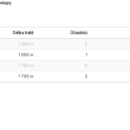
ostupy
Délka tratě
Účastníci
1 490 m
0
1 690 m
1
1 790 m
0
1 790 m
2