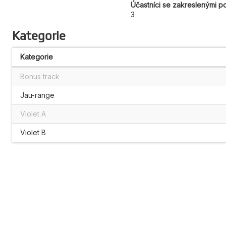
Účastníci se zakreslenými p
3
Kategorie
Kategorie
Bonus track
Jau-range
Violet A
Violet B