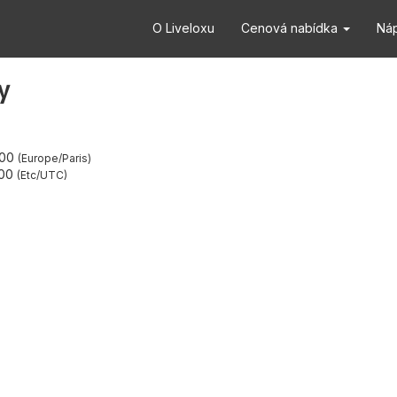
O Liveloxu
Cenová nabídka
Ná
y
:00
Europe/Paris
:00
Etc/UTC