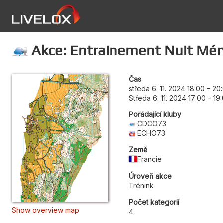
Akce: Entrainement Nuit Mér
Čas
středa 6. 11. 2024 18:00
–
20
Středa 6. 11. 2024 17:00
–
19
Pořádající kluby
CDCO73
ECHO73
Země
Francie
Úroveň akce
Trénink
Počet kategorií
Show overview map
4