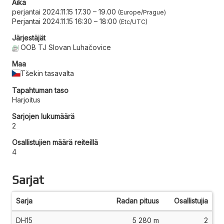
Aika
perjantai 2024.11.15 17.30
–
19.00
Europe/Prague
Perjantai 2024.11.15 16:30
–
18:00
Etc/UTC
Järjestäjät
OOB TJ Slovan Luhačovice
Maa
Tšekin tasavalta
Tapahtuman taso
Harjoitus
Sarjojen lukumäärä
2
Osallistujien määrä reiteillä
4
Sarjat
Sarja
Radan pituus
Osallistujia
DH15
5 280 m
2