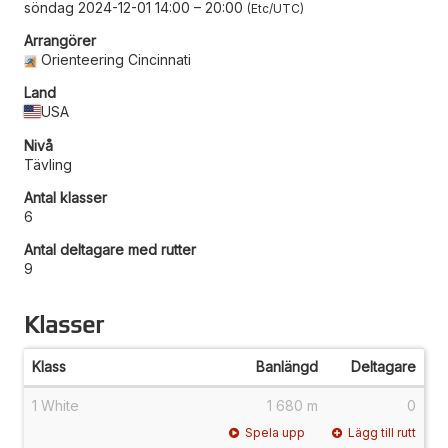
söndag 2024-12-01 14:00
–
20:00
Etc/UTC
Arrangörer
Orienteering Cincinnati
Land
USA
Nivå
Tävling
Antal klasser
6
Antal deltagare med rutter
9
Klasser
Klass
Banlängd
Deltagare
1 White
1 680 m
0
Spela upp
Lägg till rutt