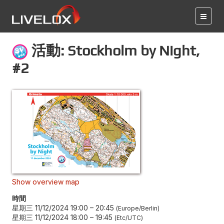
活動: Stockholm by Night,
#2
Show overview map
時間
星期三 11/12/2024 19:00
–
20:45
Europe/Berlin
星期三 11/12/2024 18:00
–
19:45
Etc/UTC