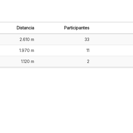
Distancia
Participantes
2.610 m
33
1.970 m
11
1.120 m
2