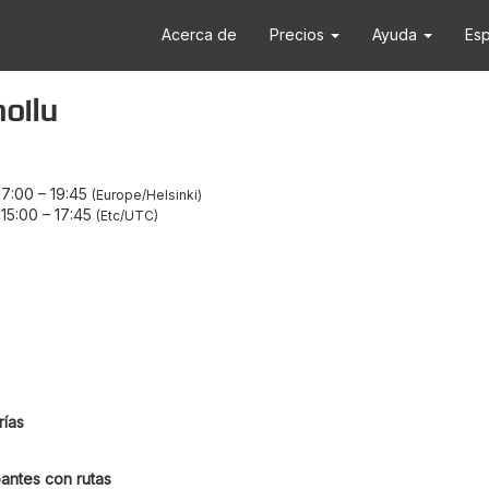
Acerca de
Precios
Ayuda
Es
oilu
17:00
–
19:45
Europe/Helsinki
15:00
–
17:45
Etc/UTC
ías
antes con rutas