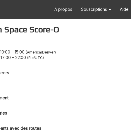
A propos
Souscriptions
Aide
 Space Score-O
10:00
–
15:00
America/Denver
 17:00
–
22:00
Etc/UTC
teers
ment
ries
pants avec des routes