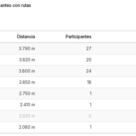
antes con rutas
Distancia
Participantes
3.790 m
27
3.820 m
20
3.800 m
24
2.850 m
18
2.750 m
1
2.410 m
1
2.620 m
0
2.080 m
1