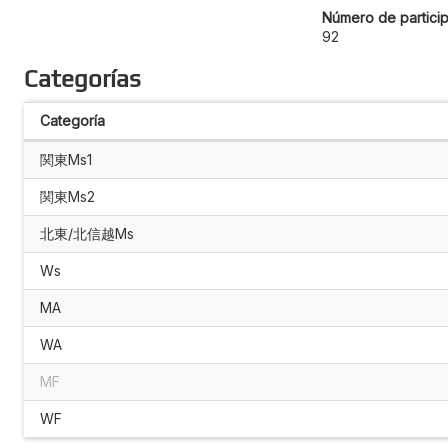
Número de particip
92
Categorías
Categoría
関東Ms1
関東Ms2
北東/北信越Ms
Ws
MA
WA
MF
WF