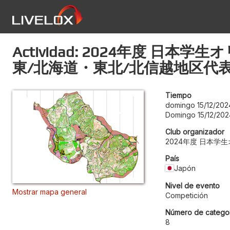
Actividad: 2024年度
東/北海道・東北/北信越地区代
Tiempo
domingo 15/12/202
Domingo 15/12/202
Club organizador
2024年度 日本
País
Japón
Nivel de evento
Mostrar mapa general
Competición
Número de categor
8