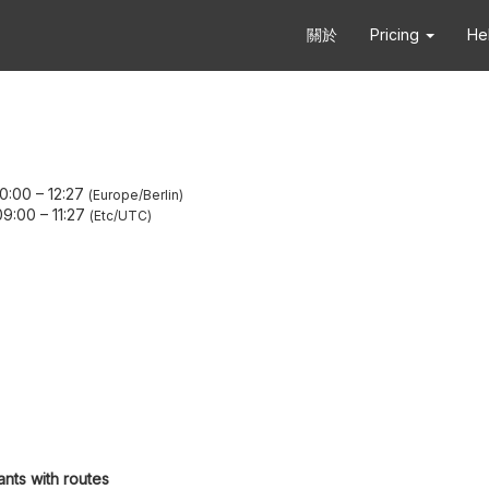
關於
Pricing
He
0:00
–
12:27
Europe/Berlin
09:00
–
11:27
Etc/UTC
ants with routes