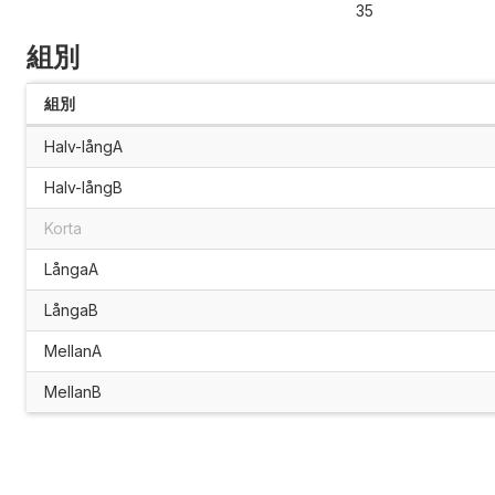
35
組別
組別
Halv-långA
Halv-långB
Korta
LångaA
LångaB
MellanA
MellanB