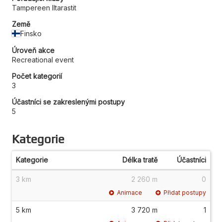
Tampereen Iltarastit
Země
Finsko
Úroveň akce
Recreational event
Počet kategorií
3
Účastníci se zakreslenými postupy
5
Kategorie
Kategorie
Délka tratě
Účastníci
3 km
2 260 m
0
Animace
Přidat postupy
5 km
3 720 m
1