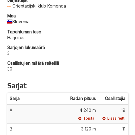
Järjestäjät
Orientacijski klub Komenda
Maa
Slovenia
Tapahtuman taso
Harjoitus
Sarjojen lukumäärä
3
Osallistujien määrä reiteillä
30
Sarjat
Sarja
Radan pituus
Osallistujia
A
4 240 m
19
Toista
Lisää reitti
B
3 120 m
11