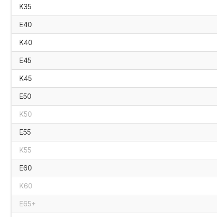
K35
E40
K40
E45
K45
E50
K50
E55
K55
E60
K60
E65+