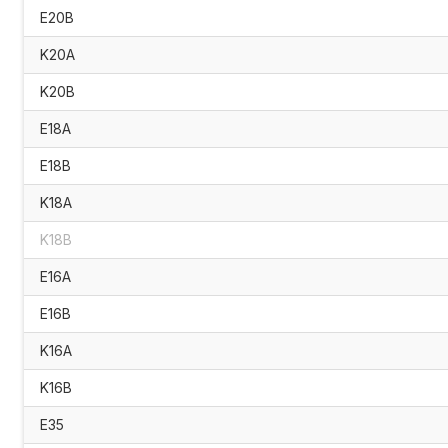
E20B
K20A
K20B
E18A
E18B
K18A
K18B
E16A
E16B
K16A
K16B
E35