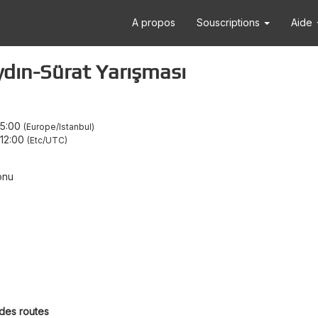
A propos
Souscriptions
Aide
ın-Sürat Yarışması
15:00
Europe/Istanbul
12:00
Etc/UTC
onu
des routes