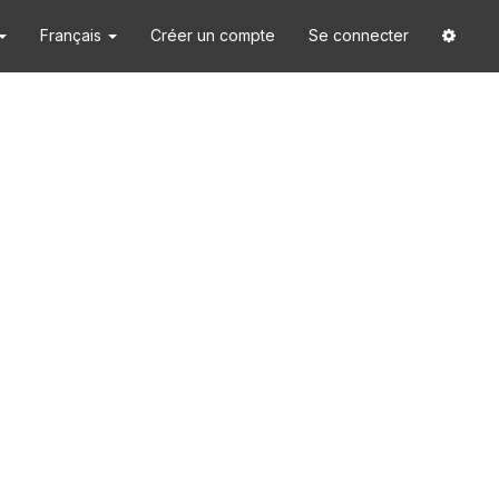
Français
Créer un compte
Se connecter