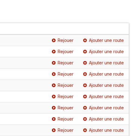
Rejouer
Ajouter une route
Rejouer
Ajouter une route
Rejouer
Ajouter une route
Rejouer
Ajouter une route
Rejouer
Ajouter une route
Rejouer
Ajouter une route
Rejouer
Ajouter une route
Rejouer
Ajouter une route
Rejouer
Ajouter une route