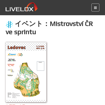
イベント：Mistrovství ČR
ve sprintu