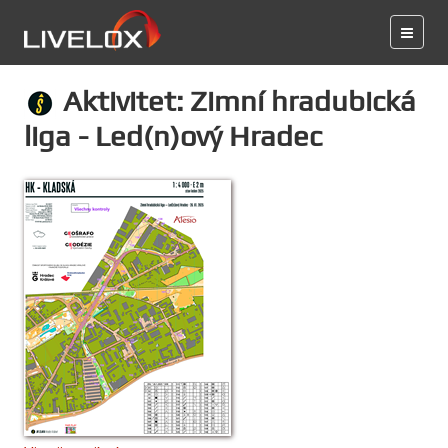
Aktivitet: Zimní hradubická
liga - Led(n)ový Hradec