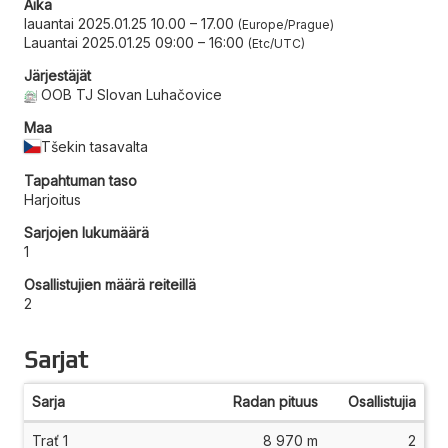
Aika
lauantai 2025.01.25 10.00
–
17.00
Europe/Prague
Lauantai 2025.01.25 09:00
–
16:00
Etc/UTC
Järjestäjät
OOB TJ Slovan Luhačovice
Maa
Tšekin tasavalta
Tapahtuman taso
Harjoitus
Sarjojen lukumäärä
1
Osallistujien määrä reiteillä
2
Sarjat
Sarja
Radan pituus
Osallistujia
Trať 1
8 970 m
2