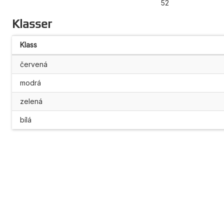
52
Klasser
Klass
červená
modrá
zelená
bílá