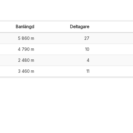
Banlängd
Deltagare
5 860 m
27
4 790 m
10
2 480 m
4
3 460 m
11