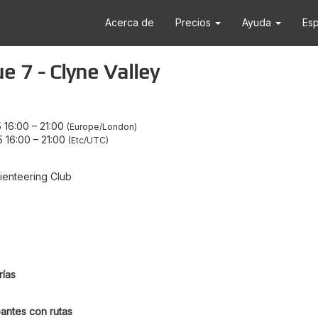
Acerca de
Precios
Ayuda
Es
 7 - Clyne Valley
 16:00
–
21:00
Europe/London
 16:00
–
21:00
Etc/UTC
enteering Club
ías
antes con rutas