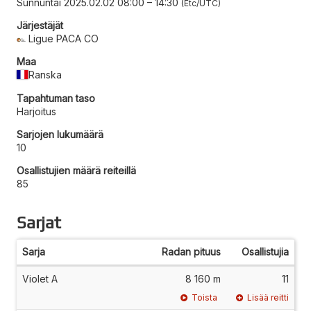
Sunnuntai 2025.02.02 08:00
–
14:30
Etc/UTC
Järjestäjät
Ligue PACA CO
Maa
Ranska
Tapahtuman taso
Harjoitus
Sarjojen lukumäärä
10
Osallistujien määrä reiteillä
85
Sarjat
Sarja
Radan pituus
Osallistujia
Violet A
8 160 m
11
Toista
Lisää reitti