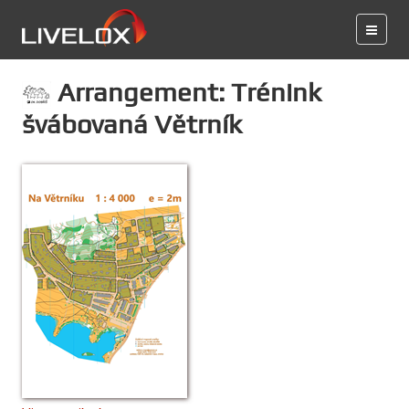
Arrangement: Trénink
švábovaná Větrník