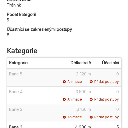
Trénink
Počet kategorií
5
Účastníci se zakreslenými postupy
8
Kategorie
Kategorie
Délka tratě
Účastníci
Bane 5
2 320 m
0
Animace
Přidat postupy
Bane 4
3 500 m
0
Animace
Přidat postupy
Bane 3
3 150 m
0
Animace
Přidat postupy
Bane 2
4 900 m
5