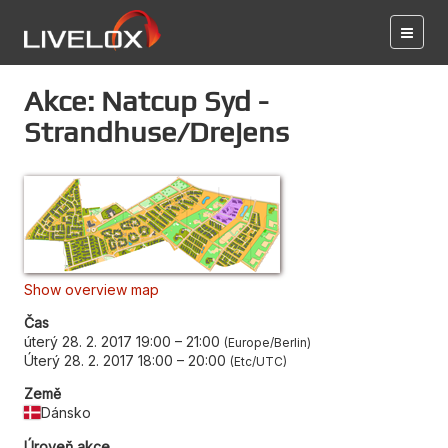
Akce: Natcup Syd -
Strandhuse/Drejens
Show overview map
Čas
úterý 28. 2. 2017 19:00
–
21:00
Europe/Berlin
Úterý 28. 2. 2017 18:00
–
20:00
Etc/UTC
Země
Dánsko
Úroveň akce