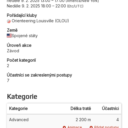
neděle 9. 2. 2025 13:00
–
17:00
America/New York
Neděle 9. 2. 2025 18:00
–
22:00
Etc/UTC
Pořádající kluby
Orienteering Louisville (OLOU)
Země
Spojené státy
Úroveň akce
Závod
Počet kategorií
2
Účastníci se zakreslenými postupy
7
Kategorie
Kategorie
Délka tratě
Účastníci
Advanced
2 200 m
4
Animace
Přidat postupy