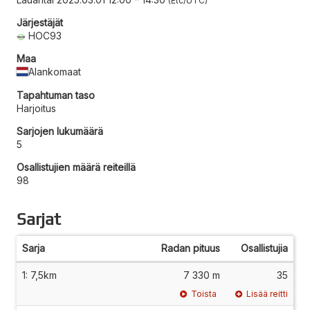
Etc/UTC
Järjestäjät
HOC93
Maa
Alankomaat
Tapahtuman taso
Harjoitus
Sarjojen lukumäärä
5
Osallistujien määrä reiteillä
98
Sarjat
Sarja
Radan pituus
Osallistujia
1: 7,5km
7 330 m
35
Toista
Lisää reitti