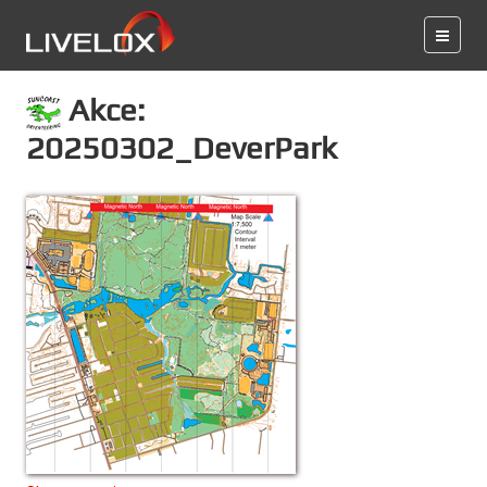
Akce:
20250302_DeverPark