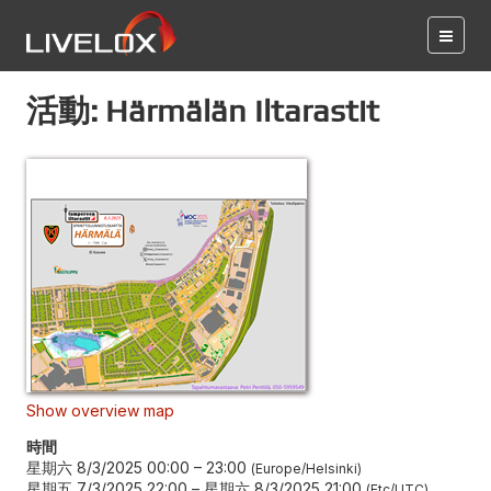
活動: Härmälän Iltarastit
Show overview map
時間
星期六 8/3/2025 00:00
–
23:00
Europe/Helsinki
星期五 7/3/2025 22:00
–
星期六 8/3/2025 21:00
Etc/UTC