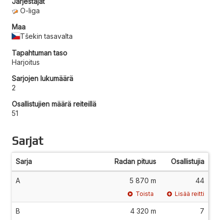
Järjestäjät
O-liga
Maa
Tšekin tasavalta
Tapahtuman taso
Harjoitus
Sarjojen lukumäärä
2
Osallistujien määrä reiteillä
51
Sarjat
Sarja
Radan pituus
Osallistujia
A
5 870 m
44
Toista
Lisää reitti
B
4 320 m
7