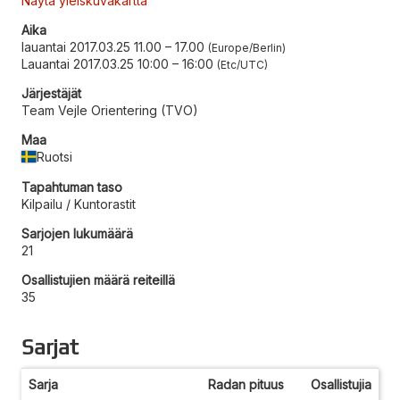
Näytä yleiskuvakartta
Aika
lauantai 2017.03.25 11.00
–
17.00
Europe/Berlin
Lauantai 2017.03.25 10:00
–
16:00
Etc/UTC
Järjestäjät
Team Vejle Orientering (TVO)
Maa
Ruotsi
Tapahtuman taso
Kilpailu / Kuntorastit
Sarjojen lukumäärä
21
Osallistujien määrä reiteillä
35
Sarjat
Sarja
Radan pituus
Osallistujia