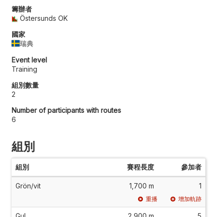
籌辦者
Östersunds OK
國家
瑞典
Event level
Training
組別數量
2
Number of participants with routes
6
組別
組別
賽程長度
參加者
Grön/vit
1,700 m
1
重播
增加軌跡
Gul
2,900 m
5