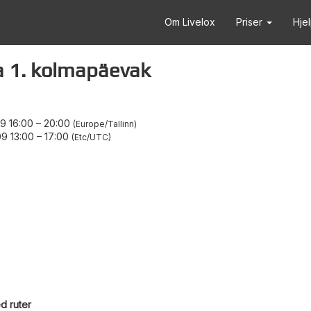
Om Livelox
Priser
Hje
 1. kolmapäevak
9 16:00
–
20:00
Europe/Tallinn
9 13:00
–
17:00
Etc/UTC
d ruter