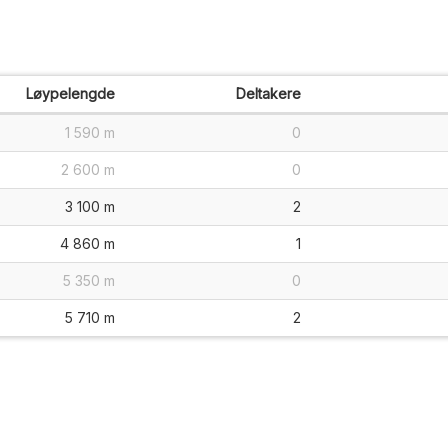
Løypelengde
Deltakere
1 590 m
0
2 600 m
0
3 100 m
2
4 860 m
1
5 350 m
0
5 710 m
2