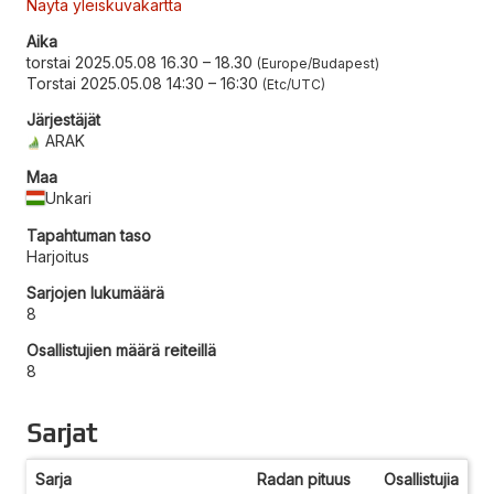
Näytä yleiskuvakartta
Aika
torstai 2025.05.08 16.30
–
18.30
Europe/Budapest
Torstai 2025.05.08 14:30
–
16:30
Etc/UTC
Järjestäjät
ARAK
Maa
Unkari
Tapahtuman taso
Harjoitus
Sarjojen lukumäärä
8
Osallistujien määrä reiteillä
8
Sarjat
Sarja
Radan pituus
Osallistujia