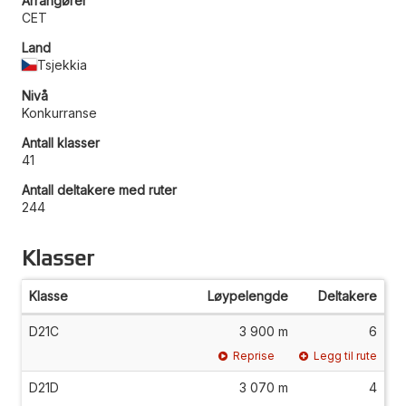
Arrangører
CET
Land
Tsjekkia
Nivå
Konkurranse
Antall klasser
41
Antall deltakere med ruter
244
Klasser
Klasse
Løypelengde
Deltakere
D21C
3 900 m
6
Reprise
Legg til rute
D21D
3 070 m
4