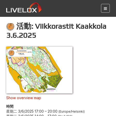
活動: Viikkorastit Kaakkola
3.6.2025
Show overview map
時間
星期二 3/6/2025 17:00
–
20:00
Europe/Helsinki