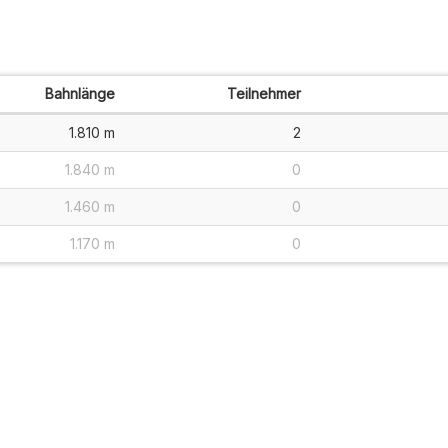
Bahnlänge
Teilnehmer
1.810 m
2
1.840 m
0
1.460 m
0
1.170 m
0