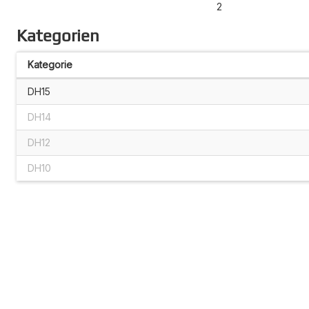
2
Kategorien
Kategorie
DH15
DH14
DH12
DH10