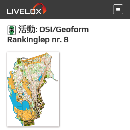
活動: OSI/Geoform
Rankingløp nr. 8