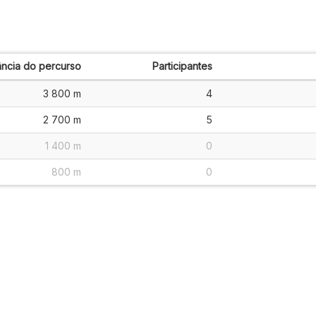
ância do percurso
Participantes
3 800 m
4
2 700 m
5
1 400 m
0
800 m
0