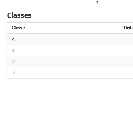
9
Classes
Classe
Dist
A
B
C
D