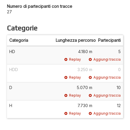
Numero di partecipanti con tracce
27
Categorie
Categoria
Lunghezza percorso
Partecipanti
HD
4.180 m
5
Replay
Aggiungi traccia
HDD
3.250 m
0
Replay
Aggiungi traccia
D
5.070 m
10
Replay
Aggiungi traccia
H
7.730 m
12
Replay
Aggiungi traccia