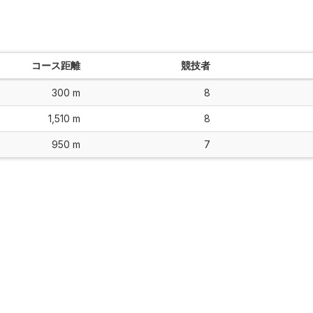
コース距離
競技者
300 m
8
1,510 m
8
950 m
7