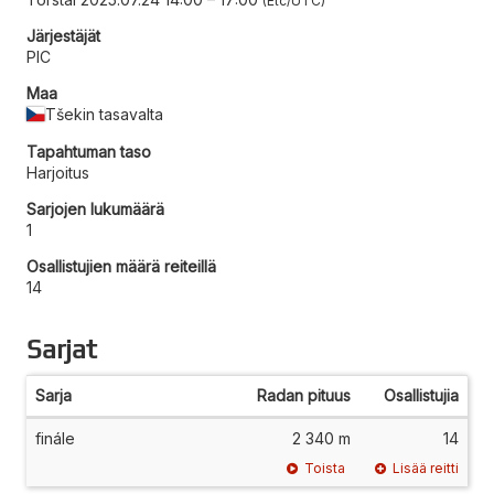
Etc/UTC
Järjestäjät
PIC
Maa
Tšekin tasavalta
Tapahtuman taso
Harjoitus
Sarjojen lukumäärä
1
Osallistujien määrä reiteillä
14
Sarjat
Sarja
Radan pituus
Osallistujia
finále
2 340 m
14
Toista
Lisää reitti