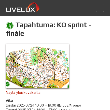
Tapahtuma: KO sprint -
finále
Näytä yleiskuvakartta
Aika
torstai 2025.07.24 16.00
–
19.00
Europe/Prague
Torstai 2025.07.24 14:00
–
17:00