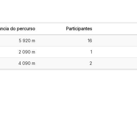
ância do percurso
Participantes
5 920 m
16
2 090 m
1
4 090 m
2