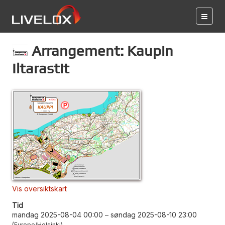
Arrangement: Kaupin
Iltarastit
Vis oversiktskart
Tid
mandag 2025-08-04 00:00
–
søndag 2025-08-10 23:00
Europe/Helsinki