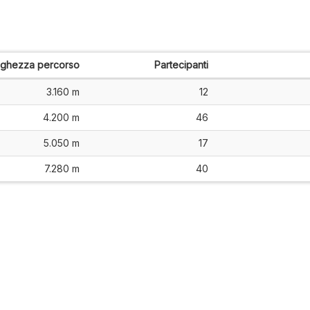
nghezza percorso
Partecipanti
3.160 m
12
4.200 m
46
5.050 m
17
7.280 m
40