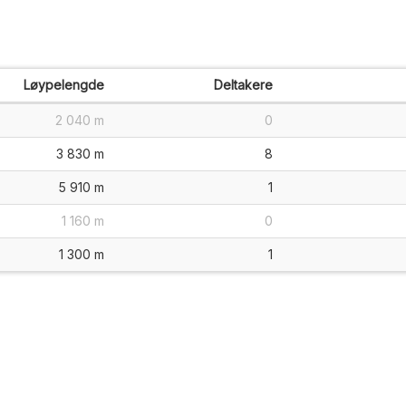
Løypelengde
Deltakere
2 040 m
0
3 830 m
8
5 910 m
1
1 160 m
0
1 300 m
1