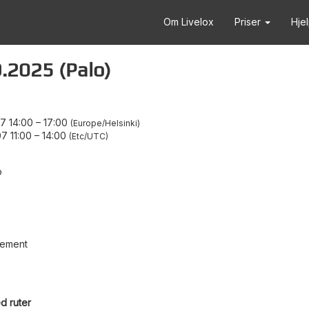
Om Livelox
Priser
Hje
.2025 (Palo)
7 14:00
–
17:00
Europe/Helsinki
7 11:00
–
14:00
Etc/UTC
o
gement
d ruter