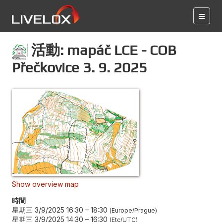
活動: mapáč LCE - COB
Přečkovice 3. 9. 2025
Show overview map
時間
星期三 3/9/2025 16:30
–
18:30
Europe/Prague
星期三 3/9/2025 14:30
–
16:30
Etc/UTC