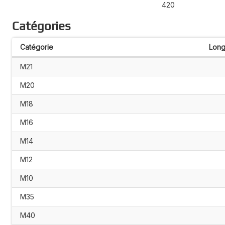
420
Catégories
Catégorie
Long
M21
M20
M18
M16
M14
M12
M10
M35
M40