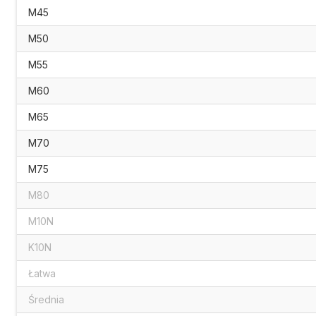
M45
M50
M55
M60
M65
M70
M75
M80
M10N
K10N
Łatwa
Średnia