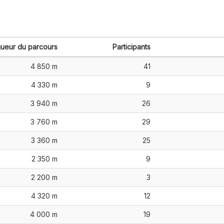
ueur du parcours
Participants
4 850 m
41
4 330 m
9
3 940 m
26
3 760 m
29
3 360 m
25
2 350 m
9
2 200 m
3
4 320 m
12
4 000 m
19