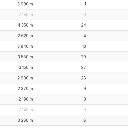
3 990 m
1
2 180 m
0
4 350 m
24
2 620 m
4
3 840 m
13
3 580 m
20
3 150 m
27
2 900 m
28
2 370 m
9
2 190 m
3
2 140 m
0
3 280 m
8