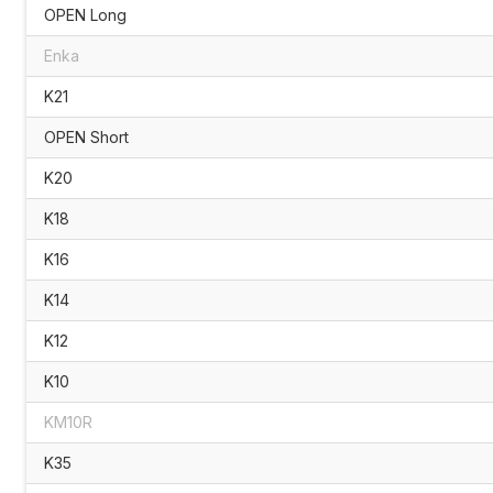
OPEN Long
Enka
K21
OPEN Short
K20
K18
K16
K14
K12
K10
KM10R
K35