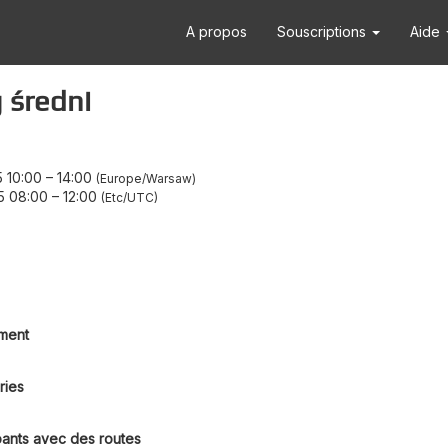
A propos
Souscriptions
Aide
 średni
 10:00
–
14:00
Europe/Warsaw
5 08:00
–
12:00
Etc/UTC
ment
ries
pants avec des routes