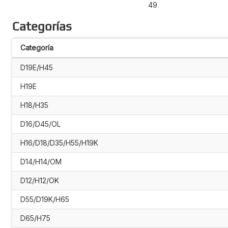
49
Categorías
Categoría
D19E/H45
H19E
H18/H35
D16/D45/OL
H16/D18/D35/H55/H19K
D14/H14/OM
D12/H12/OK
D55/D19K/H65
D65/H75