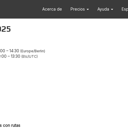
Acerca de
Precios
Ayuda
Es
025
:00
–
14:30
Europe/Berlin
9:00
–
13:30
Etc/UTC
s con rutas